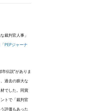
議な裁判官人事」
「PEPジャーナ
都市伝説”がありま
く、過去の膨大な
取材でした。同賞
メントで「裁判官
いう評価もあった