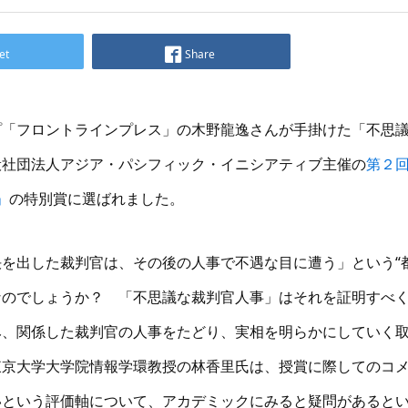
et
Share
プ「フロントラインプレス」の木野龍逸さんが手掛けた「不思
般社団法人アジア・パシフィック・イニシアティブ主催の
第２回
」
の特別賞に選ばれました。
を出した裁判官は、その後の人事で不遇な目に遭う」という“
なのでしょうか？ 「不思議な裁判官人事」はそれを証明すべ
み、関係した裁判官の人事をたどり、実相を明らかにしていく
東京大学大学院情報学環教授の林香里氏は、授賞に際してのコ
いという評価軸について、アカデミックにみると疑問があると