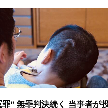
冤罪” 無罪判決続く 当事者が