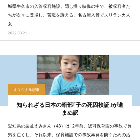
城県牛久市の入管収容施設。隠し撮り映像の中で、被収容者た
ちが次々に登場し、苦境を訴える。名古屋入管でスリランカ人
女…
2022.03.21
オリジナル記事
知られざる日本の暗部｢子の死因検証｣が進
まぬ訳
愛知県の栗並えみさん（43）は12年前、認可保育園の事故で長
男を亡くし、それ以来、保育施設での事故再発を防ぐための活