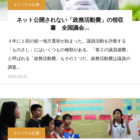
オリジナル記事
ネット公開されない「政務活動費」の領収
書 全国議会…
４年に１回の統一地方選挙が始まった。議員活動を評価する
「ものさし」にはいくつもの種類がある。「第２の議員歳費」
と呼ばれる「政務活動費」もその１つだ。政務活動費は議員の
調査…
2023.03.25
オリジナル記事