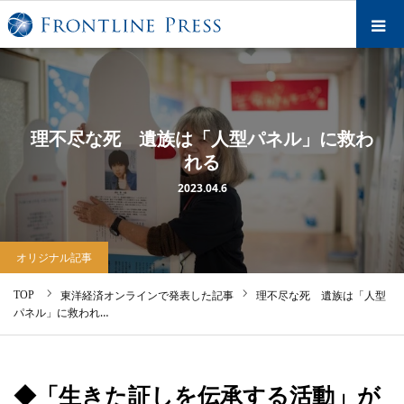
理不尽な死 遺族は「人型パネル」に救わ
れる
オリジナル記事
2023.04.6
おすすめニュース
オリジナル記事
調査報道アーカイブズ
東洋経済オンラインで発表した記事
理不尽な死 遺族は「人型
パネル」に救われ…
HOW TO 調査報道
ABOUT US
◆「生きた証しを伝承する活動」が