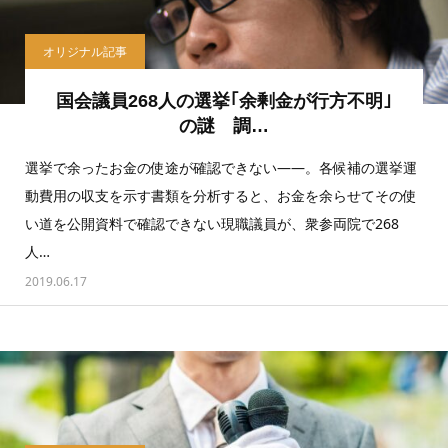
オリジナル記事
国会議員268人の選挙｢余剰金が行方不明｣
の謎 調…
選挙で余ったお金の使途が確認できない――。各候補の選挙運
動費用の収支を示す書類を分析すると、お金を余らせてその使
い道を公開資料で確認できない現職議員が、衆参両院で268
人…
2019.06.17